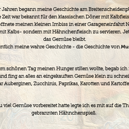
r Jahren begann meine Geschichte am Breitenscheidenplat
 Zeit war bekannt für den klassischen Döner mit Kalbflei
eröffnete meinen kleinen Imbiss in einer Garageneinfahr
it Kalbs- sondern mit Hähnchenfleisch zu servieren.
Je
das Gemüse bleibt.
Mu
ntlich meine wahre Geschichte - die Geschichte von
nem schönen Tag meinen Hunger stillen wollte, begab ich
nd fing an alles an eingekauften Gemüse klein zu schne
r Auberginen, Zucchinis, Paprikas, Karotten und Kartoffe
 zu viel Gemüse vorbereitet hatte legte ich es mit auf di
gebrannten Hähnchenspieß.