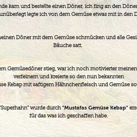
nde kam und bestellte einen Döner, ich fing an den Döner
unüberlegt legte ich von dem Gemüse etwas mit in den 
meinen Döner mit dem Gemüse schmücken und alle Gesich
Bäuche satt.
em Gemüsedöner stieg, war ich noch motivierter meine
verfeinern und kreierte so den nun bekannten
se Kebap mit saftigem Hähnchenfleisch und Gemüse so
“Mustafas Gemüse Kebap”
 “Superhahn” wurde durch
ers
für das was ich geschaffen habe.