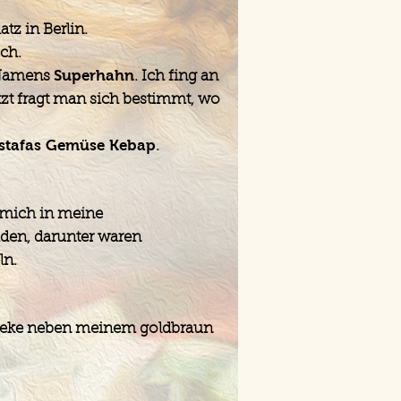
z in Berlin.
sch.
Superhahn
t Namens
. Ich fing an
tzt fragt man sich bestimmt, wo
stafas Gemüse Kebap
.
 mich in meine
iden, darunter waren
ln.
e Theke neben meinem goldbraun